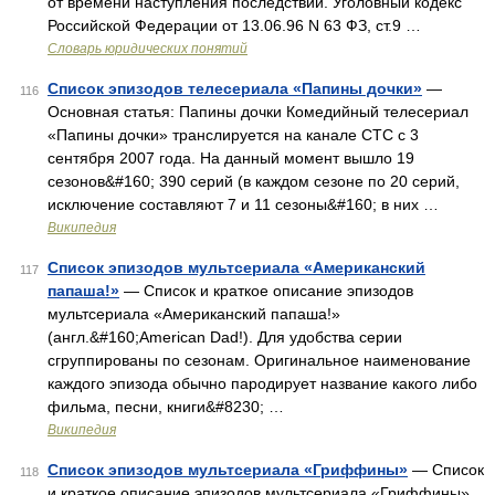
от времени наступления последствий. Уголовный кодекс
Российской Федерации от 13.06.96 N 63 ФЗ, ст.9 …
Словарь юридических понятий
Список эпизодов телесериала «Папины дочки»
—
116
Основная статья: Папины дочки Комедийный телесериал
«Папины дочки» транслируется на канале СТС с 3
сентября 2007 года. На данный момент вышло 19
сезонов&#160; 390 серий (в каждом сезоне по 20 серий,
исключение составляют 7 и 11 сезоны&#160; в них …
Википедия
Список эпизодов мультсериала «Американский
117
папаша!»
— Список и краткое описание эпизодов
мультсериала «Американский папаша!»
(англ.&#160;American Dad!). Для удобства серии
сгруппированы по сезонам. Оригинальное наименование
каждого эпизода обычно пародирует название какого либо
фильма, песни, книги&#8230; …
Википедия
Список эпизодов мультсериала «Гриффины»
— Список
118
и краткое описание эпизодов мультсериала «Гриффины»