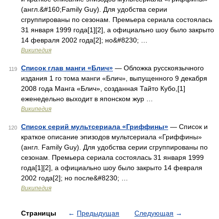
(англ.&#160;Family Guy). Для удобства серии
сгруппированы по сезонам. Премьера сериала состоялась
31 января 1999 года[1][2], а официально шоу было закрыто
14 февраля 2002 года[2]; но&#8230; …
Википедия
Список глав манги «Блич»
— Обложка русскоязычного
119
издания 1 го тома манги «Блич», выпущенного 9 декабря
2008 года Манга «Блич», созданная Тайто Кубо,[1]
еженедельно выходит в японском жур …
Википедия
Список серий мультсериала «Гриффины»
— Список и
120
краткое описание эпизодов мультсериала «Гриффины»
(англ. Family Guy). Для удобства серии сгруппированы по
сезонам. Премьера сериала состоялась 31 января 1999
года[1][2], а официально шоу было закрыто 14 февраля
2002 года[2]; но после&#8230; …
Википедия
Страницы
←
Предыдущая
Следующая
→